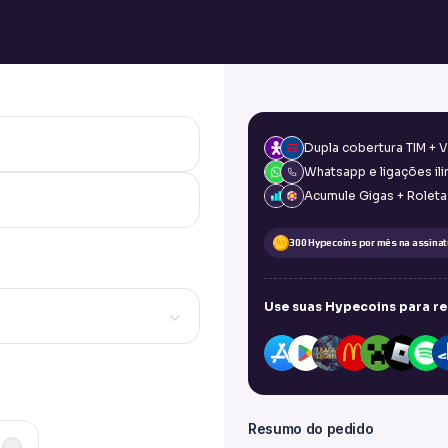
Dupla cobertura TIM +
Whatsapp e ligações il
Acumule Gigas + Roleta
300 Hypecoins por mês na assinat
Use suas Hypecoins para re
Resumo do pedido