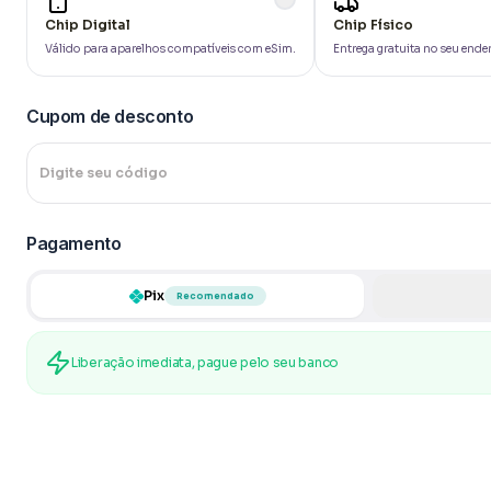
Chip Digital
Chip Físico
Válido para aparelhos compatíveis com eSim.
Entrega gratuita no seu ende
Cupom de desconto
Digite seu código
Pagamento
Pix
Recomendado
Liberação imediata, pague pelo seu banco