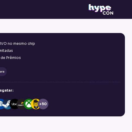
 VIVO no mesmo chip
imitadas
 de Prêmios
ura
sgatar:
+50