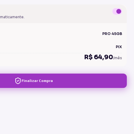
omaticamente.
PRO
45
GB
PIX
R$ 64,90
/mês
Finalizar Compra