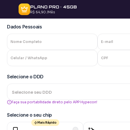
PLANO
PRO
·
45
GB
R$ 64,90
/Mês
Dados Pessoais
Nome Completo
E-mail
Celular / WhatsApp
CPF
Selecione o DDD
Selecione seu DDD
Faça sua portabilidade direto pelo APP Hypecon!
Selecione o seu chip
Mais Rápido